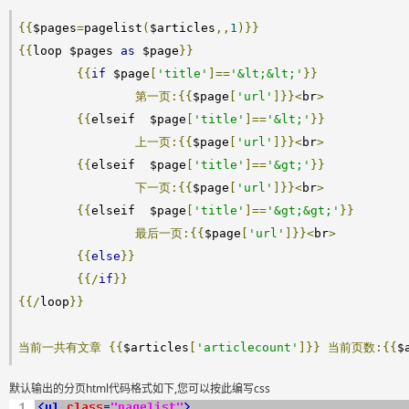
{{
$pages
=
pagelist
(
$articles
,,
1
)}}
{{
loop $pages 
as
 $page
}}
{{
if
 $page
[
'title'
]==
'&lt;&lt;'
}}
第一页:{{
$page
[
'url'
]}}<
br
>
{{
elseif  $page
[
'title'
]==
'&lt;'
}}
上一页:{{
$page
[
'url'
]}}<
br
>
{{
elseif  $page
[
'title'
]==
'&gt;'
}}
下一页:{{
$page
[
'url'
]}}<
br
>
{{
elseif  $page
[
'title'
]==
'&gt;&gt;'
}}
最后一页:{{
$page
[
'url'
]}}<
br
>
{{
else
}}
{{/
if
}}
{{/
loop
}}
当前一共有文章
{{
$articles
[
'articlecount'
]}}
当前页数:{{
$
默认输出的分页html代码格式如下,您可以按此编写css