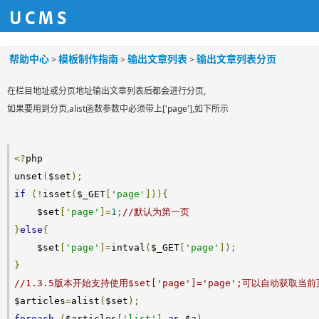
帮助中心
模板制作指南
输出文章列表
输出文章列表分页
>
>
>
在栏目地址或分页地址输出文章列表后都会进行分页,
如果要用到分页,alist函数参数中必须带上['page'],如下所示
<?
php

unset
(
$set
);
if
(!
isset
(
$_GET
[
'page'
])){
    $set
[
'page'
]=
1
;
//默认为第一页
}
else
{
    $set
[
'page'
]=
intval
(
$_GET
[
'page'
]);
}
//1.3.5版本开始支持使用$set['page']='page';可以自动获取当
$articles
=
alist
(
$set
);
foreach
(
$articles
[
'list'
]
as
 $a
)