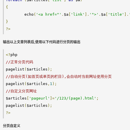
{
	echo
(
'<a href="'
.
$a
[
'link'
].
'">'
.
$a
[
'title'
].
}
?>
输出以上文章列表后,使用以下代码进行分页的输出
<?
//正常分页代码
pagelist
(
$articles
);
//自动分页(如首页或单页的栏目),会自动对当前网址使用分页
pagelist
(
$articles
,
1
);
//自定义分页网址
$articles
[
'pageurl'
]=
'/123/(page).html'
;
pagelist
(
$articles
);
?>
分页自定义