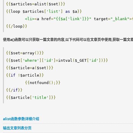
{{
$articles
=
alist
(
$set
)}}
{{
loop $articles
[
'list'
]
as
 $a
}}
<li>
<
a href
=
"{{$a['link']}}"
 target
=
"_blank"
>
{{/
loop
}}
使用a()函数可以只获取一篇文章的内容,以下代码可以在文章页中使用,获取一篇文
{{
$set
=
array
()}}
{{
$set
[
'where'
][
'id'
]=
intval
(
$_GET
[
'id'
])}}
{{
$article
=
a
(
$set
)}}
{{
if
!
$article
}}
{{
notfound
();}}
{{/
if
}}
{{
$article
[
'title'
]}}
alist函数参数详细介绍
输出文章列表分页