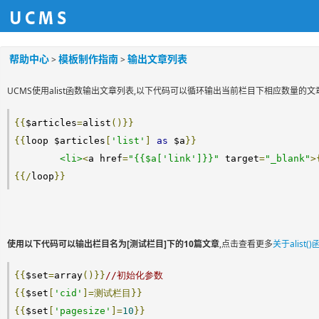
帮助中心
模板制作指南
输出文章列表
>
>
UCMS使用alist函数输出文章列表,以下代码可以循环输出当前栏目下相应数量的
{{
$articles
=
alist
()}}
{{
loop $articles
[
'list'
]
as
 $a
}}
<li>
<
a href
=
"{{$a['link']}}"
 target
=
"_blank"
>
{{/
loop
}}
使用以下代码可以输出栏目名为[测试栏目]下的10篇文章
,点击查看更多
关于alist
{{
$set
=
array
()}}
//初始化参数
{{
$set
[
'cid'
]=测试栏目}}
{{
$set
[
'pagesize'
]=
10
}}